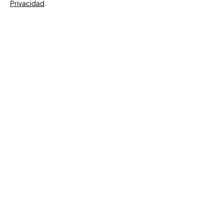
Privacidad
.
Organiza
+595 985 222 206
info@clarbitraje.com
Senador Long 463 e/ Del Maestro
y Moisés Bertoni