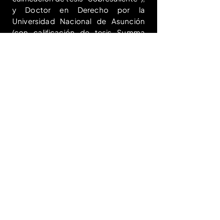
y Doctor en Derecho por la
Universidad Nacional de Asunción
(con calificación de tesis Summa
Cum Laude). Más Info en:
www.jmoreno.law
.
Ediciones
anteriores del CLA